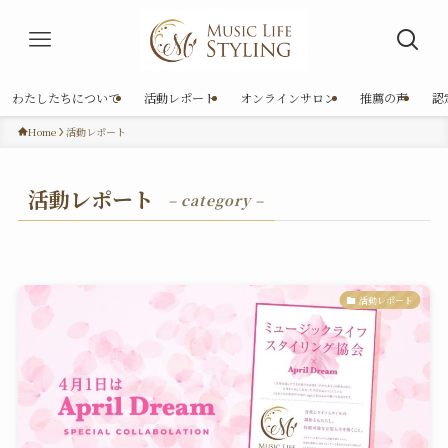
わたしたちについて
活動レポート
オンラインサロン
推薦の声
認
Home
活動レポート
活動レポート
– category –
活動レポート