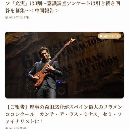
フ「充実」は3割〜意識調査アンケートは引き続き回
答を募集〜＜中間報告＞
2022年10月17日
活動レポート
【ご報告】理事の森田悠介がスペイン最大のフラメン
ココンクール「カンテ・デ・ラス・ミナス」セミ・フ
ァイナリストに！
2022年8月8日